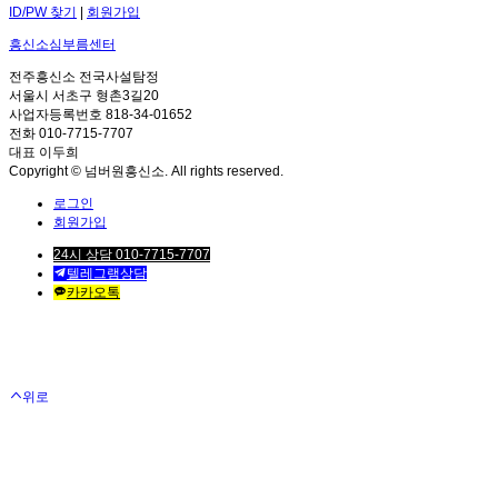
ID/PW 찾기
|
회원가입
흥신소심부름센터
전주흥신소 전국사설탐정
서울시 서초구 형촌3길20
사업자등록번호 818-34-01652
전화 010-7715-7707
대표 이두희
Copyright © 넘버원흥신소. All rights reserved.
로그인
회원가입
24시 상담 010-7715-7707
텔레그램상담
카카오톡
위로