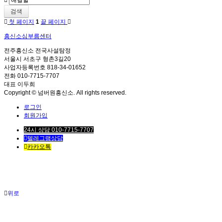
검색
첫 페이지
1
끝 페이지
흥신소심부름센터
전주흥신소 전국사설탐정
서울시 서초구 형촌3길20
사업자등록번호 818-34-01652
전화 010-7715-7707
대표 이두희
Copyright © 넘버원흥신소. All rights reserved.
로그인
회원가입
24시 상담 010-7715-7707
텔레그램상담
카카오톡
위로