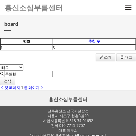
메뉴 건너뛰기
흥신소심부름센터
board
번호
추천 수
1
0
쓰기
태그
검색
첫 페이지
1
끝 페이지
흥신소심부름센터
전주흥신소 전국사설탐정
서울시 서초구 형촌3길20
사업자등록번호 818-34-01652
전화 010-7715-7707
대표 이두희
Copyright © 넘버원흥신소. All rights reserved.