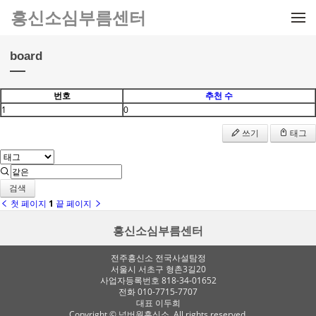
메뉴 건너뛰기
흥신소심부름센터
board
번호
추천 수
1
0
쓰기
태그
검색
첫 페이지
1
끝 페이지
흥신소심부름센터
전주흥신소 전국사설탐정
서울시 서초구 형촌3길20
사업자등록번호 818-34-01652
전화 010-7715-7707
대표 이두희
Copyright © 넘버원흥신소. All rights reserved.