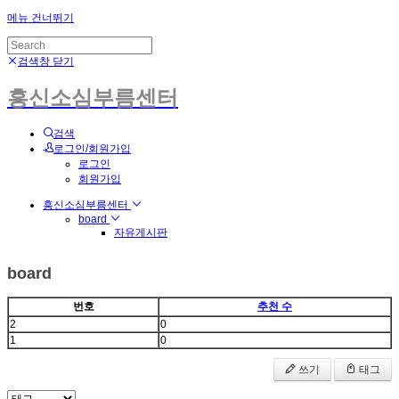
메뉴 건너뛰기
검색창 닫기
흥신소심부름센터
검색
로그인/회원가입
로그인
회원가입
흥신소심부름센터
board
자유게시판
board
번호
추천 수
2
0
1
0
쓰기
태그