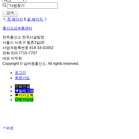
검색
첫 페이지
1
끝 페이지
흥신소심부름센터
전주흥신소 전국사설탐정
서울시 서초구 형촌3길20
사업자등록번호 818-34-01652
전화 010-7715-7707
대표 이두희
Copyright © 넘버원흥신소. All rights reserved.
로그인
회원가입
전화연결
텔레그램
카카오톡
문자상담
위로